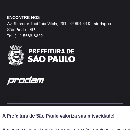
ENCONTRE-NOS
Av. Senador Teotônio Vilela, 261 - 04801-010, Interlagos
São Paulo - SP
Tel: (11) 5666-8822
A Prefeitura de São Paulo valoriza sua privacidade!
Prefeitura Municipal de São Paulo, SP, Brasil
© COPYRIGHT 2025, Autódromo de Interlagos -Av. Senador Teotô
Em nosso site, utilizamos cookies, que são arquivos salvos n