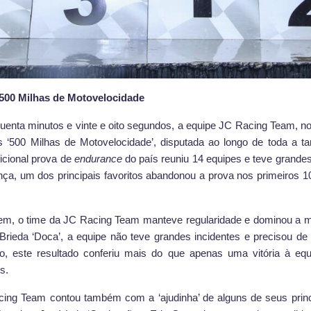
 500 Milhas de Motovelocidade
nquenta minutos e vinte e oito segundos, a equipe JC Racing Team
 ‘500 Milhas de Motovelocidade’, disputada ao longo de toda a t
icional prova de
endurance
do país reuniu 14 equipes e teve grandes
ança, um dos principais favoritos abandonou a prova nos primeiros 
em, o time da JC Racing Team manteve regularidade e dominou a ma
rieda ‘Doca’, a equipe não teve grandes incidentes e precisou d
so, este resultado conferiu mais do que apenas uma vitória à equ
s.
acing Team contou também com a ‘ajudinha’ de alguns de seus prin