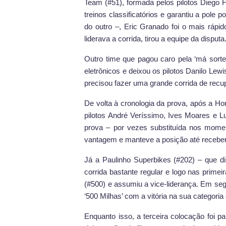
Team (#51), formada pelos pilotos Diego F
treinos classificatórios e garantiu a pole 
do outro –, Eric Granado foi o mais ráp
liderava a corrida, tirou a equipe da disputa
Outro time que pagou caro pela ‘má sort
eletrônicos e deixou os pilotos Danilo Lew
precisou fazer uma grande corrida de recu
De volta à cronologia da prova, após a H
pilotos André Veríssimo, Ives Moares e Lu
prova – por vezes substituída nos momen
vantagem e manteve a posição até receber
Já a Paulinho Superbikes (#202) – que di
corrida bastante regular e logo nas primei
(#500) e assumiu a vice-liderança. Em seg
‘500 Milhas’ com a vitória na sua categoria
Enquanto isso, a terceira colocação foi pa