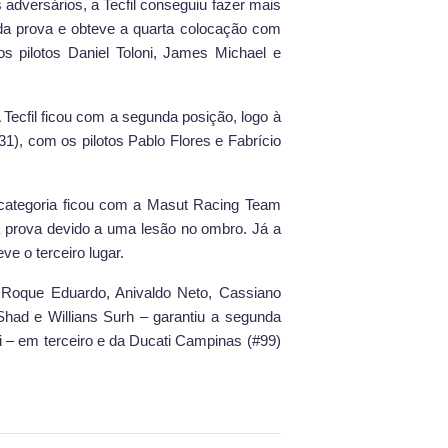
 adversários, a Tecfil conseguiu fazer mais
 da prova e obteve a quarta colocação com
 pilotos Daniel Toloni, James Michael e
Tecfil ficou com a segunda posição, logo à
1), com os pilotos Pablo Flores e Fabrício
a categoria ficou com a Masut Racing Team
 a prova devido a uma lesão no ombro. Já a
e o terceiro lugar.
s Roque Eduardo, Anivaldo Neto, Cassiano
Shad e Willians Surh – garantiu a segunda
i – em terceiro e da Ducati Campinas (#99)