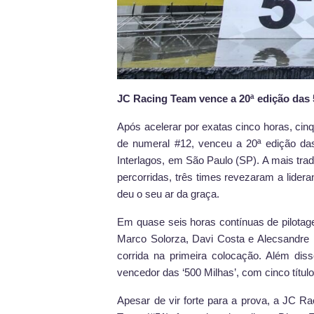
JC Racing Team vence a 20ª edição das
Após acelerar por exatas cinco horas, ci
de numeral #12, venceu a 20ª edição das
Interlagos, em São Paulo (SP). A mais trad
percorridas, três times revezaram a lider
deu o seu ar da graça.
Em quase seis horas contínuas de pilotag
Marco Solorza, Davi Costa e Alecsandre B
corrida na primeira colocação. Além dis
vencedor das ‘500 Milhas’, com cinco título
Apesar de vir forte para a prova, a JC R