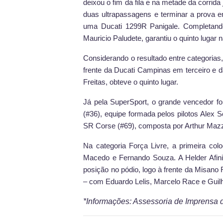
deixou o fim da fila e na metade da corrid
duas ultrapassagens e terminar a prova e
uma Ducati 1299R Panigale. Completando
Mauricio Paludete, garantiu o quinto lugar n
Considerando o resultado entre categorias
frente da Ducati Campinas em terceiro e d
Freitas, obteve o quinto lugar.
Já pela SuperSport, o grande vencedor fo
(#36), equipe formada pelos pilotos Alex 
SR Corse (#69), composta por Arthur Mazzuc
Na categoria Força Livre, a primeira co
Macedo e Fernando Souza. A Helder Afinit
posição no pódio, logo à frente da Misano
– com Eduardo Lelis, Marcelo Race e Guil
*Informações: Assessoria de Imprensa 