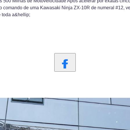
500 Milhas de Motovelocidade Após acelerar por exatas cinco h
o comando de uma Kawasaki Ninja ZX-10R de numeral #12, ven
 toda a&hellip;