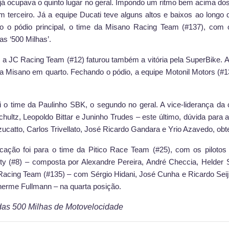
a já ocupava o quinto lugar no geral. Impondo um ritmo bem acima dos
m terceiro. Já a equipe Ducati teve alguns altos e baixos ao longo
 o pódio principal, o time da Misano Racing Team (#137), com os
as ‘500 Milhas’.
, a JC Racing Team (#12) faturou também a vitória pela SuperBike. A 
a Misano em quarto. Fechando o pódio, a equipe Motonil Motors (#13
i o time da Paulinho SBK, o segundo no geral. A vice-liderança d
Schultz, Leopoldo Bittar e Juninho Trudes – este último, dúvida para
atto, Carlos Trivellato, José Ricardo Gandara e Yrio Azavedo, obtev
locação foi para o time da Pitico Race Team (#25), com os piloto
y (#8) – composta por Alexandre Pereira, André Checcia, Helder 
 Racing Team (#135) – com Sérgio Hidani, José Cunha e Ricardo Seij
herme Fullmann – na quarta posição.
das 500 Milhas de Motovelocidade