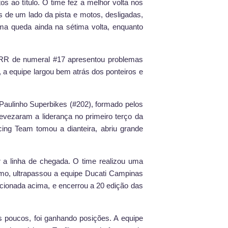
s ao título. O time fez a melhor volta nos
dos de um lado da pista e motos, desligadas,
ma queda ainda na sétima volta, enquanto
00RR de numeral #17 apresentou problemas
, a equipe largou bem atrás dos ponteiros e
Paulinho Superbikes (#202), formado pelos
revezaram a liderança no primeiro terço da
ing Team tomou a dianteira, abriu grande
r a linha de chegada. O time realizou uma
ritmo, ultrapassou a equipe Ducati Campinas
ncionada acima, e encerrou a 20 edição das
aos poucos, foi ganhando posições. A equipe