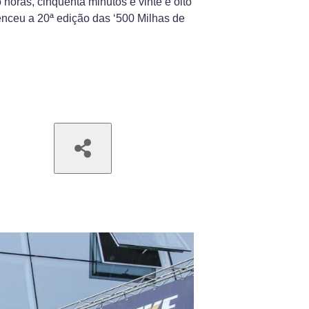
oras, cinquenta minutos e vinte e oito
ceu a 20ª edição das ‘500 Milhas de