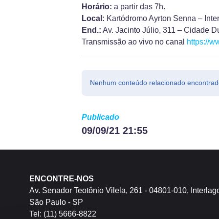
Horário:
a partir das 7h.
Local:
Kartódromo Ayrton Senna – Inter
End.:
Av. Jacinto Júlio, 311 – Cidade D
Transmissão ao vivo no canal
https://
Nenhum conteúdo relacionado encontrad
Publicado
09/09/21 21:55
ENCONTRE-NOS
Av. Senador Teotônio Vilela, 261 - 04801-010, Interlag
São Paulo - SP
Tel: (11) 5666-8822