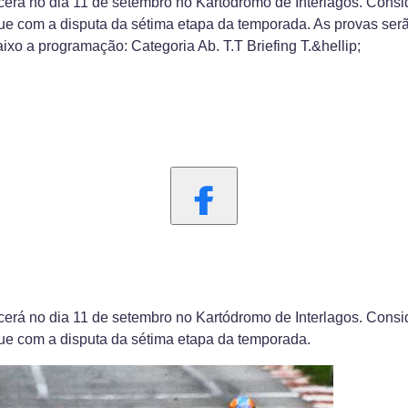
erá no dia 11 de setembro no Kartódromo de Interlagos. Consid
ue com a disputa da sétima etapa da temporada. As provas serã
xo a programação: Categoria Ab. T.T Briefing T.&hellip;
erá no dia 11 de setembro no Kartódromo de Interlagos. Consid
gue com a disputa da sétima etapa da temporada.