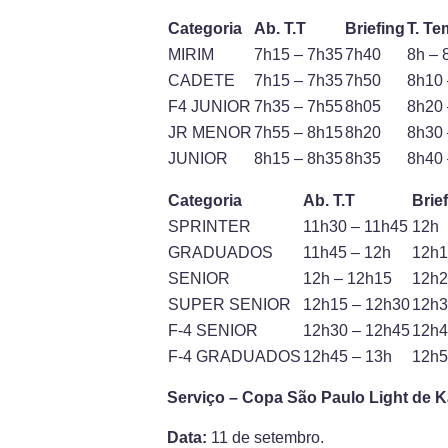
Categoria
Ab. T.T
Briefing
T. T
MIRIM
7h15 – 7h35
7h40
8h – 
CADETE
7h15 – 7h35
7h50
8h10 
F4 JUNIOR
7h35 – 7h55
8h05
8h20 
JR MENOR
7h55 – 8h15
8h20
8h30 
JUNIOR
8h15 – 8h35
8h35
8h40 
Categoria
Ab. T.T
Brie
SPRINTER
11h30 – 11h45
12h
GRADUADOS
11h45 – 12h
12h
SENIOR
12h – 12h15
12h
SUPER SENIOR
12h15 – 12h30
12h
F-4 SENIOR
12h30 – 12h45
12h
F-4 GRADUADOS
12h45 – 13h
12h
Serviço – Copa São Paulo Light de K
Data:
11 de setembro.