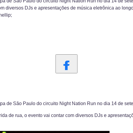
pa de São Paulo do circuito Night Nation Run no dia 14 de set
 com diversos DJs e apresentações de música eletrônica ao long
ellip;
pa de São Paulo do circuito Night Nation Run no dia 14 de se
rrida de rua, o evento vai contar com diversos DJs e apresentaç