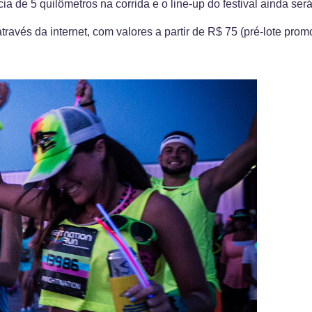
ia de 5 quilômetros na corrida e o line-up do festival ainda se
através da internet, com valores a partir de R$ 75 (pré-lote prom