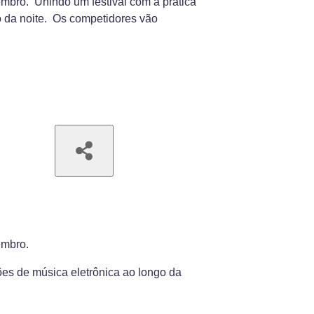
embro. Unindo um festival com a prática
o da noite. Os competidores vão
tembro.
ões de música eletrônica ao longo da