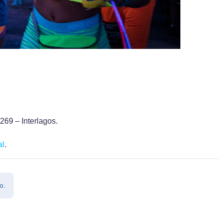
269 – Interlagos.
al
.
o.