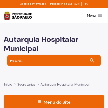
Divisor de acesso à informação
Divisor de transpa
Pular para o Conteúdo principal
Acesso à informação
Transparência São Paulo
156
Prefeitura de São Paulo
menu
Menu
Autarquia Hospitalar
Municipal
search
Início
Secretarias
Autarquia Hospitalar Municipal
menu
Menu do Site