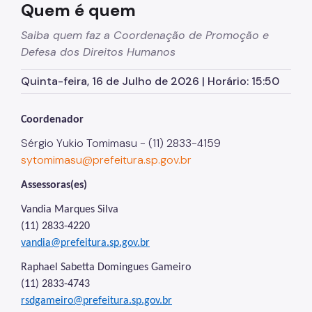
Quem é quem
Egressos e Familiares
Saiba quem faz a Coordenação de Promoção e
Defesa dos Direitos Humanos
Igualdade Racial
Imigrantes e Trabalho Decente
Quinta-feira, 16 de Julho de 2026 | Horário: 15:50
Juventude
Coordenador
LGBTI+
Sérgio Yukio Tomimasu - (11) 2833-4159
Mulheres
sytomimasu@prefeitura.sp.gov.br
Ouvidoria de Direitos Humanos
Assessoras(es)
Pessoa Idosa
Vandia Marques Silva
(11) 2833-4220
Pessoas Desaparecidas
vandia@prefeitura.sp.gov.br
Políticas sobre Drogas
Raphael Sabetta Domingues Gameiro
(11) 2833-4743
População em Situação de Rua
rsdgameiro@prefeitura.sp.gov.br