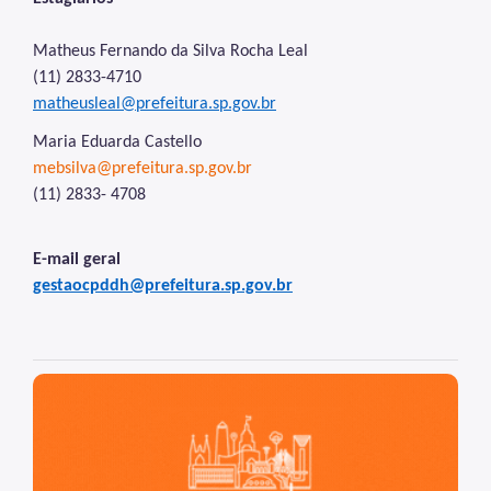
Notícias
Matheus Fernando da Silva Rocha Leal
Painel da Rede de Direitos Humanos
(11) 2833-4710
Sobre Direitos Humanos
matheusleal@prefeitura.sp.gov.br
Maria Eduarda Castello
Legislação
mebsilva@prefeitura.sp.gov.br
Links Úteis
(11) 2833- 4708
Proteção de Dados Pessoais e Privacidade
E-mail geral
gestaocpddh@prefeitura.sp.gov.br
São Paulo, cidade inteligente, resiliente e sustentável