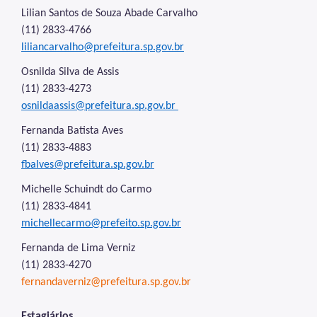
Povos Indígenas
Lilian Santos de Souza Abade Carvalho
Promoção e Defesa dos Direitos Humanos
(11) 2833-4766
liliancarvalho@prefeitura.sp.gov.br
Prêmios
Osnilda Silva de Assis
Parcerias
(11) 2833-4273
osnildaassis@prefeitura.sp.gov.br
Fundos Vinculados
Fernanda Batista Aves
Fundo de Abastecimento Alimentar de São Paulo -
(11) 2833-4883
FAASP
fbalves@prefeitura.sp.gov.br
Fundo Municipal de Combate à Fome - FUMCAF
Michelle Schuindt do Carmo
Fundo Municipal do Idoso - FMID
(11) 2833-4841
michellecarmo@prefeito.sp.gov.br
Fundo Municipal dos Direitos da Criança e do
Adolescente - FUMCAD
Fernanda de Lima Verniz
(11) 2833-4270
Imprensa
fernandaverniz@prefeitura.sp.gov.br
Assessoria de Imprensa
Estagiários