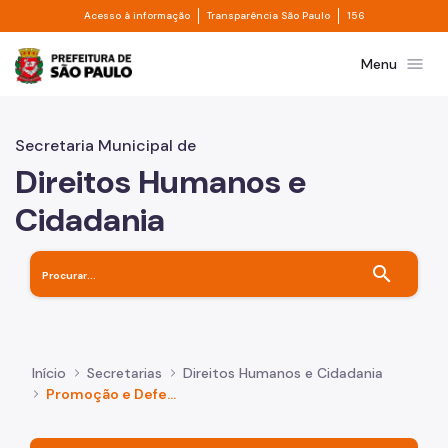
Divisor de acesso à informação
Divisor de transpa
Pular para o Conteúdo principal
Acesso à informação
Transparência São Paulo
156
Prefeitura de São Paulo
menu
Menu
Secretaria Municipal de
Direitos Humanos e
Cidadania
search
Início
Secretarias
Direitos Humanos e Cidadania
Promoção e Defesa dos Direitos Humanos