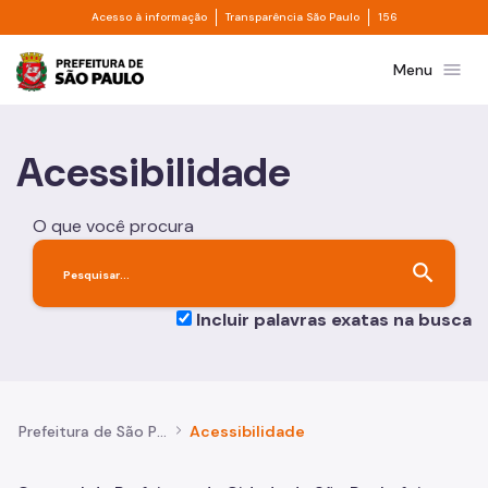
Divisor de acesso à informação
Divisor de transpa
Pular para o Conteúdo principal
Acesso à informação
Transparência São Paulo
156
Prefeitura de São Paulo
menu
Menu
Acessibilidade
O que você procura
search
Incluir palavras exatas na busca
Prefeitura de São Paulo
Acessibilidade