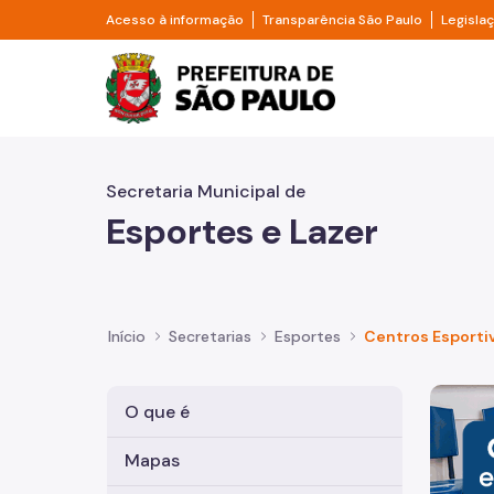
Pular para o Conteúdo principal
Divisor de acesso à informação
Divisor d
Acesso à informação
Transparência São Paulo
Legisla
Prefeitura de São Pa
Secretaria Municipal de
Esportes e Lazer
Início
Secretarias
Esportes
Centros Esporti
Imagem 
O que é
Mapas