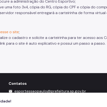
ocure a administração do Centro Esportivo;
ve uma foto 3x4, cópia do RG, cópia do CPF e cópia do com
servidor responsável entregará a carteirinha de forma virtual
esse o site
;
alize o cadastro e solicite a carteirinha para ter acesso aos 
link para o site é auto explicativo e possui um passo a passo.
Contatos
esportessaopaulo@prefeitura.sp.gov.br
mail
156
call
cidade!