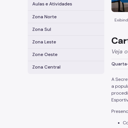
Aulas e Atividades
Zona Norte
Exibind
Zona Sul
Car
Zona Leste
Veja 
Zone Oeste
Quarta-
Zona Central
A Secre
a popul
procedi
Esportiv
Presenci
Co