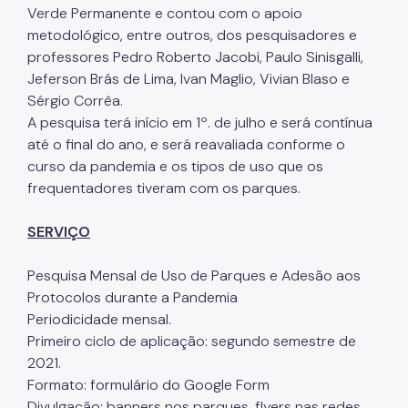
Verde Permanente e contou com o apoio
Áreas Protegidas, Áreas Verdes e Espaços Livres
metodológico, entre outros, dos pesquisadores e
Plano de Ação Climática
professores Pedro Roberto Jacobi, Paulo Sinisgalli,
Jeferson Brás de Lima, Ivan Maglio, Vivian Blaso e
Serviços Ambientais
Sérgio Corrêa.
Educação Ambiental
A pesquisa terá início em 1º. de julho e será contínua
até o final do ano, e será reavaliada conforme o
Programas
curso da pandemia e os tipos de uso que os
frequentadores tiveram com os parques.
Município VerdeAzul
Resíduos Sólidos
SERVIÇO
Legislação
Pesquisa Mensal de Uso de Parques e Adesão aos
Protocolos durante a Pandemia
Biblioteca
Periodicidade mensal.
Ouvidoria Geral
Primeiro ciclo de aplicação: segundo semestre de
2021.
Formato: formulário do Google Form
Divulgação: banners nos parques, flyers nas redes