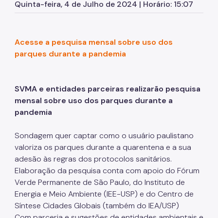
Quinta-feira, 4 de Julho de 2024 | Horário: 15:07
Parques Urbanos
Parques Concessionados
Acesse a pesquisa mensal sobre uso dos
Unidades de Conservação
parques durante a pandemia
Trilha Interparques
Viveiros Municipais
SVMA e entidades parceiras realizarão pesquisa
mensal sobre uso dos parques durante a
Educação Ambiental UMAPAZ
pandemia
Programação
Sondagem quer captar como o usuário paulistano
Planetários
valoriza os parques durante a quarentena e a sua
adesão às regras dos protocolos sanitários.
Planejamento Ambiental
Elaboração da pesquisa conta com apoio do Fórum
Verde Permanente de São Paulo, do Instituto de
Patrimônio Ambiental
Energia e Meio Ambiente (IEE-USP) e do Centro de
Biosampa
Síntese Cidades Globais (também do IEA/USP)
Com parceria e sugestões de entidades ambientais e