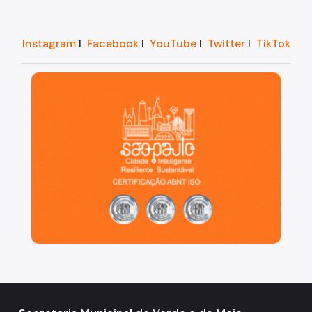
Instagram
I
Facebook
I
YouTube
I
Twitter
I
TikTok
São Paulo, cidade inteligente, resiliente e sustentáve