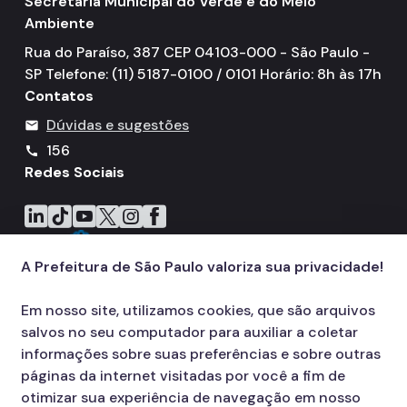
Secretaria Municipal do Verde e do Meio
Ambiente
Rua do Paraíso, 387 CEP 04103-000 - São Paulo -
SP Telefone: (11) 5187-0100 / 0101 Horário: 8h às 17h
Contatos
Dúvidas e sugestões
mail
156
call
Redes Sociais
Icone do LinkedIn
Icone do TikTok
Icone do YouTube
Icone do X
Icone do Instagram
Icone do Facebook
A Prefeitura de São Paulo valoriza sua privacidade!
Em nosso site, utilizamos cookies, que são arquivos
salvos no seu computador para auxiliar a coletar
informações sobre suas preferências e sobre outras
páginas da internet visitadas por você a fim de
otimizar sua experiência de navegação em nosso