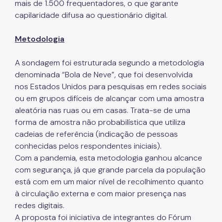
mais de 1.500 frequentadores, o que garante
Fiscalização Ambiental
capilaridade difusa ao questionário digital.
Defesa e Valorização Ambiental
Metodologia
TAC - Termo de Ajustamento de Conduta
A sondagem foi estruturada segundo a metodologia
Mudanças Climáticas
denominada “Bola de Neve”, que foi desenvolvida
nos Estados Unidos para pesquisas em redes sociais
Comitê do Clima
ou em grupos difíceis de alcançar com uma amostra
aleatória nas ruas ou em casas. Trata-se de uma
Inventário de GEE
forma de amostra não probabilística que utiliza
Plano de Ação Climática
cadeias de referência (indicação de pessoas
conhecidas pelos respondentes iniciais).
COMFROTA-SP
Com a pandemia, esta metodologia ganhou alcance
com segurança, já que grande parcela da população
Planos
está com em um maior nível de recolhimento quanto
Mata Atlântica
à circulação externa e com maior presença nas
redes digitais.
Arborização Urbana
A proposta foi iniciativa de integrantes do Fórum