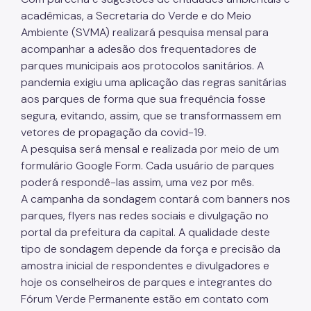
Projetos Urbanos
acadêmicas, a Secretaria do Verde e do Meio
Ambiente (SVMA) realizará pesquisa mensal para
Informações Ambientais
acompanhar a adesão dos frequentadores de
Licenciamento Ambiental
parques municipais aos protocolos sanitários. A
pandemia exigiu uma aplicação das regras sanitárias
Licenciamento Ambiental Industrial
aos parques de forma que sua frequência fosse
segura, evitando, assim, que se transformassem em
Licenciamento Ambiental Não-Industrial
vetores de propagação da covid-19.
Heliponto
A pesquisa será mensal e realizada por meio de um
formulário Google Form. Cada usuário de parques
Áreas Contaminadas
poderá respondê-las assim, uma vez por mês.
Estudos Ambientais
A campanha da sondagem contará com banners nos
parques, flyers nas redes sociais e divulgação no
Produtos Perigosos
portal da prefeitura da capital. A qualidade deste
tipo de sondagem depende da força e precisão da
TCA - Termo de Compromisso Ambiental
amostra inicial de respondentes e divulgadores e
Motogeradores
hoje os conselheiros de parques e integrantes do
Fórum Verde Permanente estão em contato com
IPVA