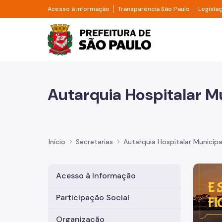
Pular para o Conteúdo principal
Divisor de acesso à informação
Divisor d
Acesso à informação
Transparência São Paulo
Legisla
Prefeitura de São Pa
Autarquia Hospitalar M
Início
Secretarias
Autarquia Hospitalar Municipa
Imagem 
Acesso à Informação
Participação Social
Organização