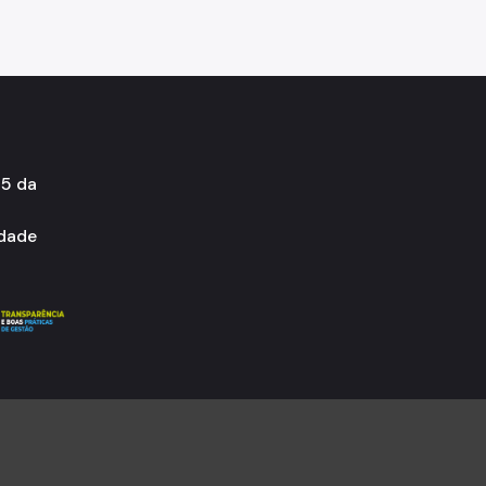
45 da
idade