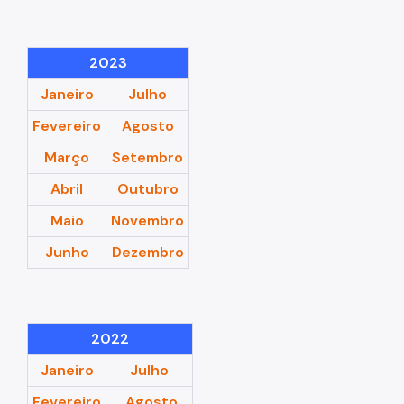
Banco de Sangue
2023
Programa de Qualidade
Janeiro
Julho
Notícias
Fevereiro
Agosto
Março
Setembro
Abril
Outubro
Maio
Novembro
Junho
Dezembro
2022
Janeiro
Julho
Fevereiro
Agosto