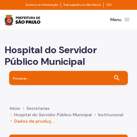
Divisor de acesso à informação
Divisor de transpa
Pular para o Conteúdo principal
Acesso à informação
Transparência São Paulo
156
Prefeitura de São Paulo
menu
Menu
Hospital do Servidor
Público Municipal
search
Início
Secretarias
Hospital do Servidor Público Municipal
Institucional
Dados de produção