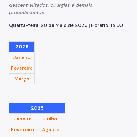
descentralizados, cirurgias e demais
Marcação de Consultas
procedimentos
Internação e Alta
Quarta-feira, 20 de Maio de 2026 | Horário: 15:00
Visitas
Clínicas
2026
Comitê de Ética em Pesquisa
Janeiro
Enfermagem
Fevereiro
Atendimento Urgência
Março
Pronto-Socorro Adulto
Pronto-Socorro Infantil
2025
Serviços
Janeiro
Julho
SAME
Fevereiro
Agosto