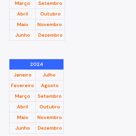
Resultado de Exames
Março
Setembro
Abril
Outubro
Exames
Maio
Novembro
Amb. Descentralizados
Junho
Dezembro
Hospedaria
Assistência Domiciliária
Canais de Comunicação
2024
Ouvidoria
Janeiro
Julho
Fevereiro
Agosto
Programa Humanização
Março
Setembro
Brinquedoteca Betinho
Abril
Outubro
Voluntariado
Maio
Novembro
Sala de Meditação
Junho
Dezembro
Educação em Saúde