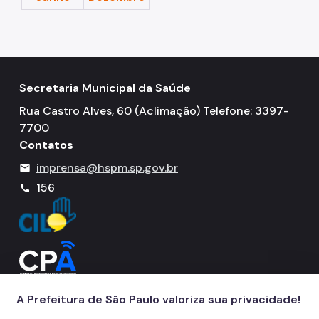
Secretaria Municipal da Saúde
Rua Castro Alves, 60 (Aclimação) Telefone: 3397-
7700
Contatos
imprensa@hspm.sp.gov.br
mail
156
call
A Prefeitura de São Paulo valoriza sua privacidade!